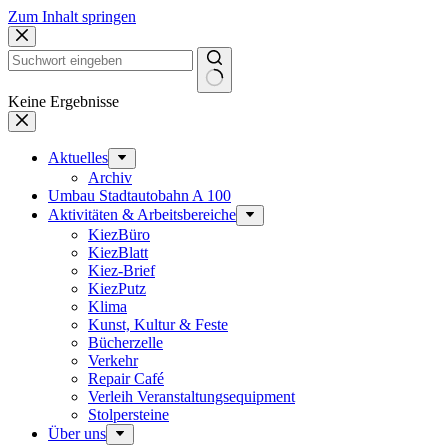
Zum Inhalt springen
Keine Ergebnisse
Aktuelles
Archiv
Umbau Stadtautobahn A 100
Aktivitäten & Arbeitsbereiche
KiezBüro
KiezBlatt
Kiez-Brief
KiezPutz
Klima
Kunst, Kultur & Feste
Bücherzelle
Verkehr
Repair Café
Verleih Veranstaltungsequipment
Stolpersteine
Über uns