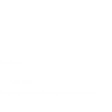
Weiterlesen
Gastronomie
aus
dem
Kiez,
Infostände,
A100
,
Archiv
Spiel
und
Kundgebung soll unseren Forderungen Nachdruck verleihen
Spaß
für
Kinder