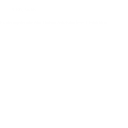
Forderungen
Nachdruck
A100
,
Archiv
verleihen
Erörterungstermin zum Umbau Autobahndreieck Funkturm