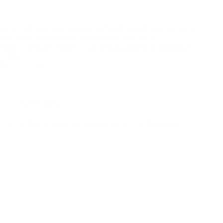
Der erste Erörterungstermin zum Autobahnumbau steht an.Wir
bitten um zahlreiche Beteiligung Im Rahmen des
Planfeststellungsverfahrens zum Autobahndreieck Funkturm
hat das…
Weiterlesen
Erörterungstermin
zum
Umbau
Autobahndreieck
Funkturm
A100
,
Archiv
Nächste Runde zum Umbau Autobahndreieck Funkturm