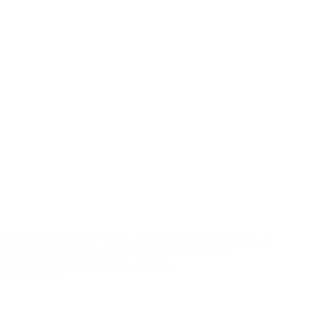
Das Kiezbündnis hatte schon vor vielen Jahren Vorschläge zur
weiter gehenden Verkehrsberuhigung vorgelegt. Das
Bezirksamt hat die Vorschläge vor etwa…
Weiterlesen
Erläuterungen
zu
den