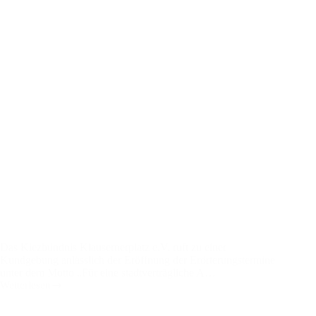
Das Kiezbündnis Klausernerplatz e.V. ruft zu einer
Kundgebung anlässlich der Eröffnung der Erörterungstermine
unter dem Motto „Für eine stadtverträgliche A…
Weiterlesen
Kundgebung
soll
unseren