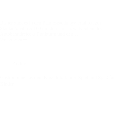
Bisher ging es in den Planfeststellungsverfahren zur
Stadtautobahn A 100 um den Um- bzw. Neubau des
Autobahndreiecks Funkturm und den…
Weiterlesen
Einwendungen
zum
Neubau
der
Westendbrücke
Archiv
als
Teil
Gastronomie aus dem Kiez, Infostände, Spiel und Spaß für
der
Kinder
Stadtautobahn