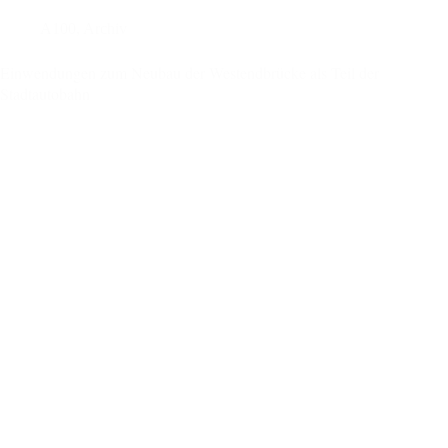
vom
Bezirksamt
A100
,
Archiv
vorgesehenen
Maßnahmen
Einwendungen zum Neubau der Westendbrücke als Teil der
und
Stadtautobahn
dem
aktuellen
Stand
der
Umsetzung